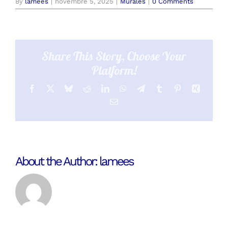
By
lamees
|
novembre 5, 2025
|
Murales
|
0 Comments
Share This Story, Choose Your
Platform!
Facebook
X
Bluesky
Reddit
LinkedIn
WhatsApp
Telegram
Tumblr
Pinterest
Xing
Email
About the Author:
lamees